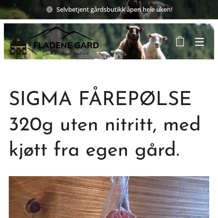
Selvbetjent gårdsbutikk åpen hele uken!
SIGMA FÅREPØLSE
320g uten nitritt, med
kjøtt fra egen gård.