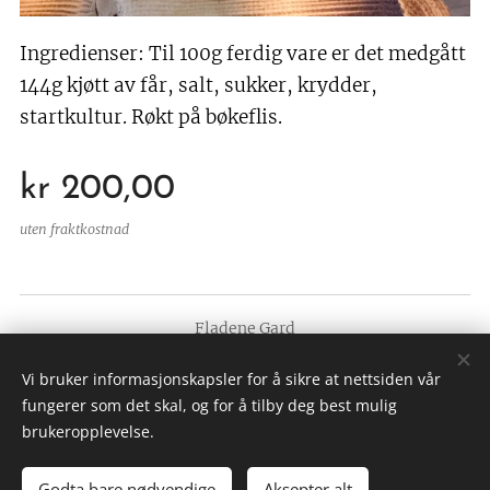
Ingredienser: Til 100g ferdig vare er det medgått
144g kjøtt av får, salt, sukker, krydder,
startkultur. Røkt på bøkeflis.
kr
200,00
uten fraktkostnad
Fladene Gard
Org.nr. 982798345
Vi bruker informasjonskapsler for å sikre at nettsiden vår
Drevet av
Webnode
Informasjonskapsler
fungerer som det skal, og for å tilby deg best mulig
brukeropplevelse.
Godta bare nødvendige
Aksepter alt