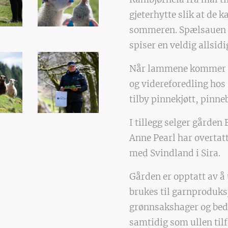
gjeterhytte slik at de k
sommeren. Spælsauen li
spiser en veldig allsidi
Når lammene kommer tilb
og videreforedling hos 
tilby pinnekjøtt, pinn
I tillegg selger gården
Anne Pearl har overtat
med Svindland i Sira.
Gården er opptatt av å 
brukes til garnproduks
grønnsakshager og bed.
samtidig som ullen tilf