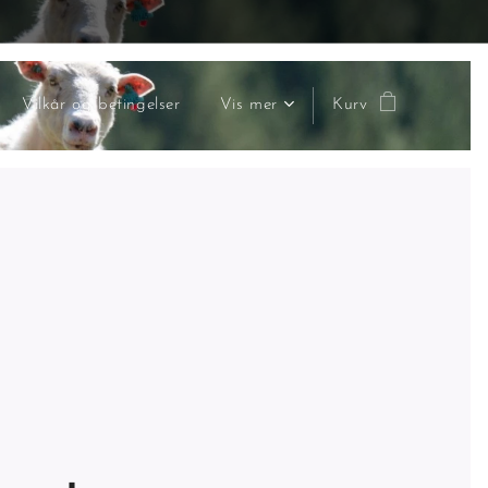
Vilkår og betingelser
Vis mer
Kurv