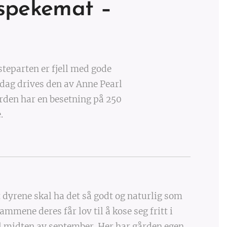
 spekemat –
teparten er fjell med gode
I dag drives den av Anne Pearl
rden har en besetning på 250
e.
 dyrene skal ha det så godt og naturlig som
mmene deres får lov til å kose seg fritt i
l midten av september. Her har gården egen