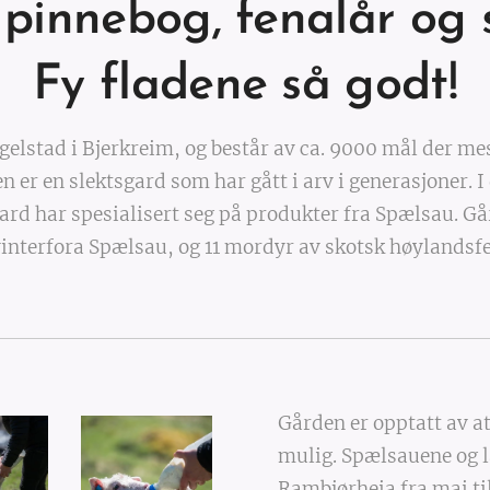
, pinnebog, fenalår og
Fy fladene så godt!
gelstad i Bjerkreim, og består av ca. 9000 mål der mes
 er en slektsgard som har gått i arv i generasjoner. 
ard har spesialisert seg på produkter fra Spælsau. Gå
interfora Spælsau, og 11 mordyr av skotsk høylandsf
Gården er opptatt av at
mulig. Spælsauene og la
Rambjørheia fra mai ti