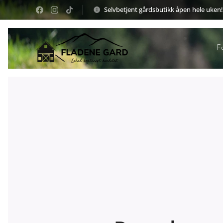
Selvbetjent gårdsbutikk åpen hele uken!
F