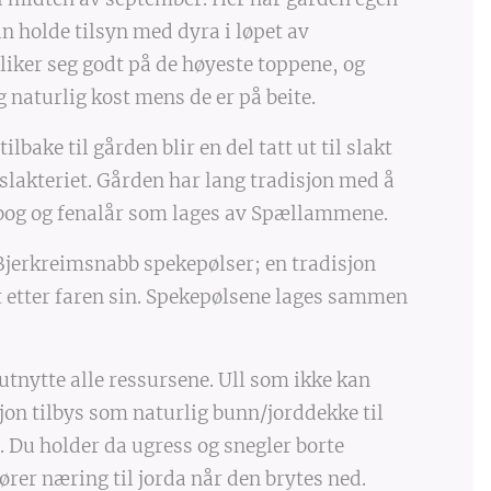
an holde tilsyn med dyra i løpet av
ker seg godt på de høyeste toppene, og
g naturlig kost mens de er på beite.
ake til gården blir en del tatt ut til slakt
slakteriet. Gården har lang tradisjon med å
ebog og fenalår som lages av Spællammene.
 Bjerkreimsnabb spekepølser; en tradisjon
t etter faren sin. Spekepølsene lages sammen
utnytte alle ressursene. Ull som ikke kan
jon tilbys som naturlig bunn/jorddekke til
 Du holder da ugress og snegler borte
ører næring til jorda når den brytes ned.