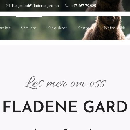
hegelstad@fladenegard.no
+47 467 79 925
orside
Om oss
Produkter
Kontakt
Nettbutikk
Les mer om oss
FLADENE GARD