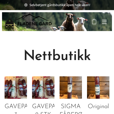
Selvbetjent gårdsbutikk åpen hele uken!
Nettbutikk
GAVEPAKNING
GAVEPAKNING
SIGMA
Original