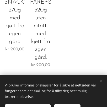
SNACKS
FÅREPØLSE
270g
320g
med
uten
kjøtt fra
nitritt,
egen
med
gård
kjøtt fra
egen
kr
200,00
gård.
kr
200,00
Vi bruker informasjonskapsler for å sikre at nettsiden vår
fungerer som det skal, og for å tilby deg best mulig
Fladene Gard
brukeropplevelse.
Org.nr. 982798345