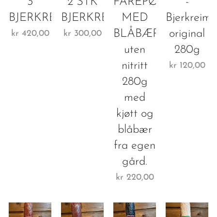
3
2 STK
FÅREPØLSE
-
BJERKREIMSNABB
BJERKREIMSNABB
MED
Bjerkreim
BLÅBÆR
original
kr
420,00
kr
300,00
uten
280g
nitritt
kr
120,00
280g
med
kjøtt og
blåbær
fra egen
gård.
kr
220,00