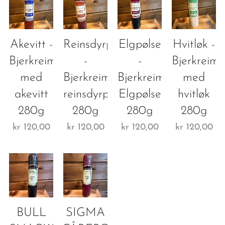
Akevitt -
Reinsdyrpølse
Elgpølse
Hvitløk -
Bjerkreimsnabb
-
-
Bjerkreim
med
Bjerkreimsnabb
Bjerkreimsnabb
med
akevitt
reinsdyrpølse
Elgpølse
hvitløk
280g
280g
280g
280g
kr
120,00
kr
120,00
kr
120,00
kr
120,00
BULL
SIGMA